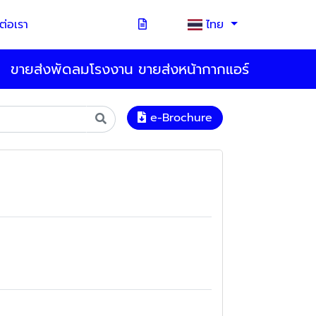
ต่อเรา
ไทย
ขายส่งพัดลมโรงงาน ขายส่งหน้ากากแอร์
e-Brochure