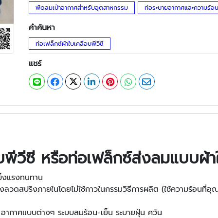
พัดลมเป่าอากาศสำหรับอุตสาหกรรม
ท่อระบายอากาศและความร้อ
คำค้นหา
ท่อเฟล็กซ์ผ้าใบเคลือบพีวีซี
แชร์
บพีวีซี หรือท่อเฟล็กซ์ส่งลมแบบผ้าใ
แข็งแรงทนทาน
งลวดสปริงภายในโดยไม่ใช้กาวในกรรมวิธีการผลิต (ใช้ความร้อนที่
 อากาศแบบต่างๆ ระบบลมร้อน-เย็น ระบายฝุ่น ควัน