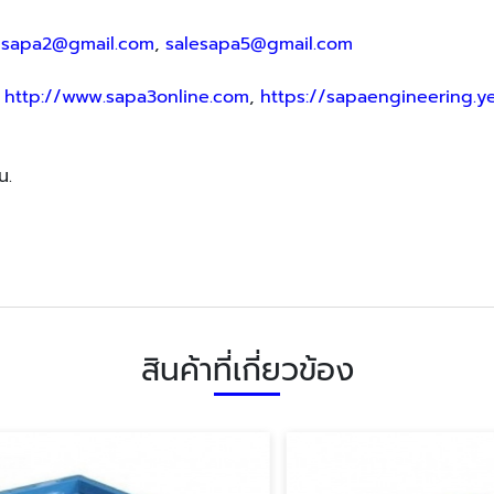
esapa2@gmail.com
,
salesapa5@gmail.com
,
http://www.sapa3online.com
,
https://sapaengineering.y
น.
สินค้าที่เกี่ยวข้อง