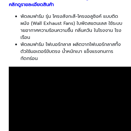
คลิกดูรายละเอียดสินค้า
พัดลมฟาร์ม รุ่น โครงสังกะสี-โครงอลูซิงค์ แบบติด
ผนัง (Wall Exhaust Fans) ใบพัดสแตนเลส ใช้ระบบ
ายอากาศความร้อนความชื้น กลิ่นควัน ในโรงงาน โรง
เรือน
พัดลมฟาร์ม ไฟเบอร์กลาส ผลิตจากไฟเบอร์กลาสทั้ง
ตัวใช้มอเตอร์ขับตรง น้ำหนักเบา แข็งแรงทนการ
กัดกร่อน