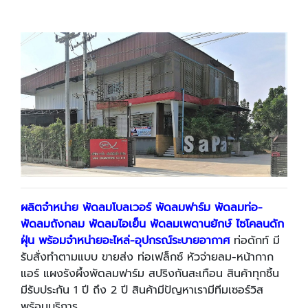
ผลิตจำหน่าย พัดลมโบลเวอร์ พัดลมฟาร์ม พัดลมท่อ-
พัดลมถังกลม พัดลมไอเย็น พัดลมเพดานยักษ์ ไซโคลนดัก
ฝุ่น พร้อมจำหน่ายอะไหล่-อุปกรณ์ระบายอากาศ
ท่อดักท์ มี
รับสั่งทำตามแบบ ขายส่ง ท่อเฟล็กซ์ หัวจ่ายลม-หน้ากาก
แอร์ แผงรังผึ้งพัดลมฟาร์ม สปริงกันสะเทือน สินค้าทุกชิ้น
มีรับประกัน 1 ปี ถึง 2 ปี สินค้ามีปัญหาเรามีทีมเซอร์วิส
พร้อมบริการ