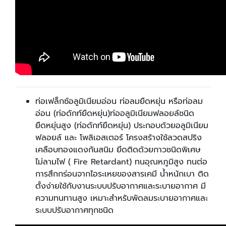
ท่อเฟล็กซ์อลูมิเนียมอ่อน ท่อลมยืดหยุ่น หรือท่อลม
อ่อน (ท่อดักท์ยืดหยุ่น)ท่ออลูมิเนียมฟลอยล์ชนิด
ยืดหยุ่นสูง (ท่อดักท์ยืดหยุ่น) ประกอบด้วยอลูมิเนียม
ฟลอยล์ และ โพลิเอสเตอร์ โครงสร้างใช้ลวดสปริง
เคลือบทองแดงกันสนิม ยึดติดด้วยกาวชนิดพิเศษ
ไม่ลามไฟ ( Fire Retardant) ทนอุณหภูมิสูง ทนต่อ
การสึกกร่อนจากไอระเหยของสารเคมี น้ำหนักเบา ติด
ตั้งง่ายใช้กับงานระบบปรับอากาศและระบายอากาศ มี
ความทนทานสูง เหมาะสำหรับพัดลมระบายอากาศและ
ระบบปรับอากาศทุกชนิด