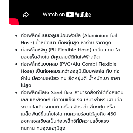
ท่อเฟล็กซ์แบบอลูมิเนียมฟอย์ล (Aluminium foil
Hose) น้ำหนักเบา ยืดหยุ่นสูง หาง่าย ราคาถูก
ท่อเฟล็กซ์พียู (PU Flexible Hose) เหนียว ทน ใส
มองเห็นข้างใน มีคุณสมบัติกันไฟฟ้าสถิต
ท่อเฟล็กซ์แบบผสม (PVC+Alu Combi Flexible
Hose) เป็นท่อผสมระหว่างอลูมิเนียมฟอย์ล กับ ท่อ
ผ้าใบ มีความเหนียว ทน ยืดหยุ่นดี น้ำหนักเบา ราคา
ไม่สูง
ท่อเฟล็กซ์โลหะ Steel flex สามารถสั่งทำได้ทั้งสแตน
เลส และสังกะสี มีความแข็งแรง เหมาะสำหรับงานท่อ
ระบายไอเสียรถยนต์ เครื่องจักร ลำเลียงฝุ่น หรือ
เมล็ดพันธ์ุขึ้นเก็บไซโล ทนความร้อนได้สูงถึง 450
องศาเซลเซียสเป็นท่อเฟล็กซ์ที่มีความแข็งแรง
ทนทาน ทนอุณหภูมิสูง