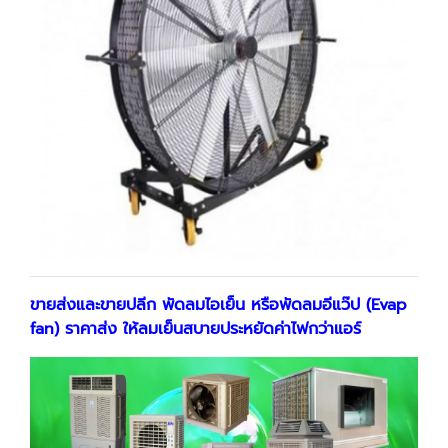
ขายส่งและขายปลีก พัดลมไอเย็น หรือพัดลมอีแว๊ป (Evap
fan) ราคาส่ง ให้ลมเย็นสบายประหยัดค่าไฟกว่าแอร์